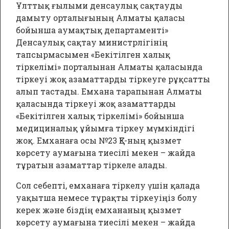
Поиск
Ұлттық ғылыми денсаулық сақтауды
дамыту орталығының Алматы қаласы
бойынша аумақтық департаменті»
Денсаулық сақтау министрлігінің
Полезная информация
тапсырмасымен «Бекітілген халық
тіркелімі» порталынан Алматы қаласында
docx
тіркеуі жоқ азаматтарды тіркеуге рұқсатты
Скрининг! (профилактический
алып тастады. Емхана тарапынан Алматы
медицинский осмотр)
қаласында тіркеуі жоқ азаматтарды
Размер:
15.34 Кб
«Бекітілген халық тіркелімі» бойынша
Скачать
Посмотреть
медициналық ұйымға тіркеу мүмкіндігі
жоқ. Емханаға осы №23 ҚЕ-ның қызмет
docx
көрсету аумағына тиесілі мекен – жайда
Использование маммографии
тұратын азаматтар тіркеле алады.
Размер:
14.45 Кб
Скачать
Посмотреть
Сол себепті, емханаға тіркелу үшін қалада
уақытша немесе тұрақты тіркеуіңіз болу
docx
керек және біздің емхананың қызмет
Правила подготовки больного к клинико-
диагностическим исследованиям
көрсету аумағына тиесілі мекен – жайда