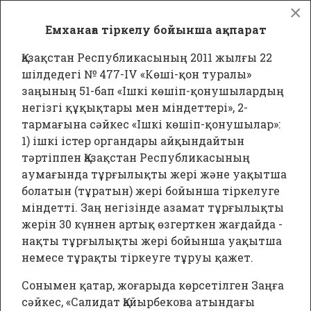
×
Версия для слабовидящих
Емханаға
тіркелу бойынша ақпарат
г. Алматы, мкр. Улжан 1 , ул. К.Жалайыри, 34.
Call-
центр:
+7 (727) 310-67-26
Қазақстан Республикасының 2011 жылғы 22
Қаз
Рус
шілдедегі № 477-IV «Көші-қон туралы»
заңының 51-бап «Ішкі көшіп-қонушылардың
негізгі құқықтары мен міндеттері», 2-
тармағына сәйкес «Ішкі көшіп-қонушылар»:
1) ішкі істер органдары айқындайтын
тәртіппен Қазақстан Республикасының
аумағында тұрғылықты жері және уақытша
КГП на ПХВ "Городская поликлиника
болатын (тұратын) жері бойынша тіркелуге
№23" Управления общественного
міндетті. Заң негізінде азамат тұрғылықты
здравоохранения города Алматы
жерін 30 күннен артық өзгерткен жағдайда -
Официальный интернет-ресурс
нақты тұрғылықты жері бойынша уақытша
немесе тұрақты тіркеуге тұруы қажет.
Сонымен қатар, жоғарыда көрсетілген Заңға
сәйкес, «Салидат Қайырбекова атындағы
Поиск